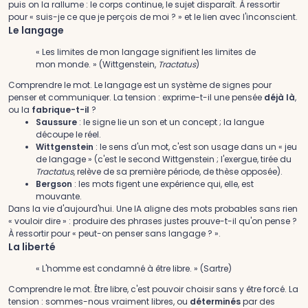
puis on la rallume : le corps continue, le sujet disparaît. À ressortir
pour « suis-je ce que je perçois de moi ? » et le lien avec l'inconscient.
Le langage
« Les limites de mon langage signifient les limites de
mon monde. » (Wittgenstein,
Tractatus
)
Comprendre le mot.
Le langage est un système de signes pour
penser et communiquer. La tension : exprime-t-il une pensée
déjà là
,
ou la
fabrique-t-il
?
Saussure
: le signe lie un son et un concept ; la langue
découpe le réel.
Wittgenstein
: le sens d'un mot, c'est son usage dans un « jeu
de langage » (c'est le second Wittgenstein ; l'exergue, tirée du
Tractatus
, relève de sa première période, de thèse opposée).
Bergson
: les mots figent une expérience qui, elle, est
mouvante.
Dans la vie d'aujourd'hui.
Une IA aligne des mots probables sans rien
« vouloir dire » : produire des phrases justes prouve-t-il qu'on pense ?
À ressortir pour « peut-on penser sans langage ? ».
La liberté
« L'homme est condamné à être libre. » (Sartre)
Comprendre le mot.
Être libre, c'est pouvoir choisir sans y être forcé. La
tension : sommes-nous vraiment libres, ou
déterminés
par des