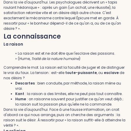
Dans la vie d'aujourd'hui.
Les psychologues décrivent un « tapis
roulant hédonique » : après un gain (un achat, une réussite), la
satisfaction retombe vite et on désire déjà autre chose. C'est
exactement le mécanisme contre lequel Épicure met en garde. À
ressortir pour « le bonheur dépend-il de ce qu'on a, ou de ce qu'on
désire ? ».
La connaissance
La raison
« La raison est et ne doit être que l'esclave des passions.
» (Hume,
Traité de la nature humaine
)
Comprendre le mot.
La raison est la faculté de juger et de distinguer
le vrai du faux. La tension : est-elle
toute-puissante
, ou
esclave
de
nos désirs ?
Descartes
: bien conduite, par méthode, la raison mène au
vrai.
Kant
: la raison a des limites, elle ne peut pas tout connaître.
Hume
: on raisonne souvent pour justifier ce qu'on veut déjà ;
la raison suit la passion plus qu'elle ne la commande.
Dans la vie d'aujourd'hui.
Face à une fausse information, on croit
d'abord ce qui nous arrange, puis on cherche des arguments : la
raison suit le désir. À ressortir pour « la raison suffit-elle à atteindre la
vérité ? ».