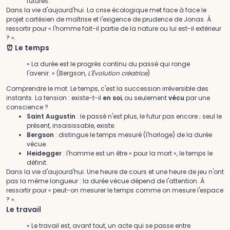
futures.
Dans la vie d'aujourd'hui.
La crise écologique met face à face le
projet cartésien de maîtrise et l'exigence de prudence de Jonas. À
ressortir pour « l'homme fait-il partie de la nature ou lui est-il extérieur
? ».
⏰ Le temps
« La durée est le progrès continu du passé qui ronge
l'avenir. » (Bergson,
L'Évolution créatrice
)
Comprendre le mot.
Le temps, c'est la succession irréversible des
instants. La tension : existe-t-il
en soi
, ou seulement
vécu
par une
conscience ?
Saint Augustin
: le passé n'est plus, le futur pas encore ; seul le
présent, insaisissable, existe.
Bergson
: distingue le temps mesuré (l'horloge) de la durée
vécue.
Heidegger
: l'homme est un être « pour la mort », le temps le
définit.
Dans la vie d'aujourd'hui.
Une heure de cours et une heure de jeu n'ont
pas la même longueur : la durée vécue dépend de l'attention. À
ressortir pour « peut-on mesurer le temps comme on mesure l'espace
? ».
Le travail
« Le travail est, avant tout, un acte qui se passe entre