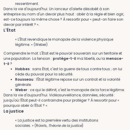
ressentiment.
Dans la vie d'aujourd'hui.
Un lanceur d'alerte désobéit à son
entreprise au nom d'un devoir plus haut : obéir à la règle et bien agir,
est-ce toujours la même chose ? À ressortir pour « peut-on faire son
devoir par intérêt ? ».
L'État
« L'État revendique le monopole de la violence physique
légitime. » (Weber)
Comprendre le mot.
L'État est le pouvoir souverain sur un territoire et
une population. La tension :
protège-t-il
ma liberté, ou la
menace-
t-il
?
Hobbes
: sans État, c'est la guerre de tous contre tous ; on lui
cède du pouvoir pour la sécurité.
Rousseau
: l'État légitime repose sur un contrat et la volonté
générale.
Weber
: ce qui le définit, c'est le monopole de la force légitime.
Dans la vie d'aujourd'hui.
Vidéosurveillance, données, sécurité :
jusqu'où l'État peut-il contraindre pour protéger ? À ressortir pour «
pourquoi obéir à l'État ? ».
La justice
« La justice est la première vertu des institutions
sociales. » (Rawls,
Théorie de la justice
)