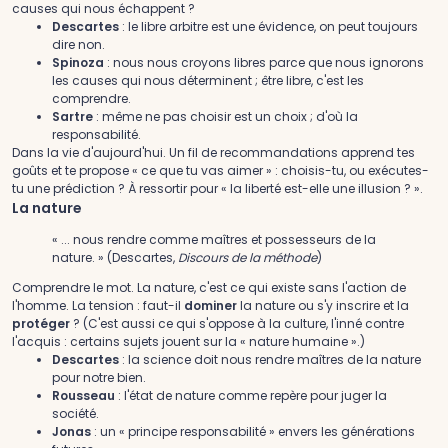
causes qui nous échappent ?
Descartes
: le libre arbitre est une évidence, on peut toujours
dire non.
Spinoza
: nous nous croyons libres parce que nous ignorons
les causes qui nous déterminent ; être libre, c'est les
comprendre.
Sartre
: même ne pas choisir est un choix ; d'où la
responsabilité.
Dans la vie d'aujourd'hui.
Un fil de recommandations apprend tes
goûts et te propose « ce que tu vas aimer » : choisis-tu, ou exécutes-
tu une prédiction ? À ressortir pour « la liberté est-elle une illusion ? ».
La nature
« ... nous rendre comme maîtres et possesseurs de la
nature. » (Descartes,
Discours de la méthode
)
Comprendre le mot.
La nature, c'est ce qui existe sans l'action de
l'homme. La tension : faut-il
dominer
la nature ou s'y inscrire et la
protéger
? (C'est aussi ce qui s'oppose à la culture, l'inné contre
l'acquis : certains sujets jouent sur la « nature humaine ».)
Descartes
: la science doit nous rendre maîtres de la nature
pour notre bien.
Rousseau
: l'état de nature comme repère pour juger la
société.
Jonas
: un « principe responsabilité » envers les générations