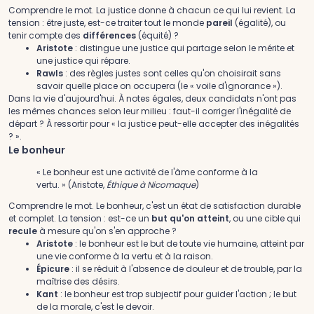
Comprendre le mot.
La justice donne à chacun ce qui lui revient. La
tension : être juste, est-ce traiter tout le monde
pareil
(égalité), ou
tenir compte des
différences
(équité) ?
Aristote
: distingue une justice qui partage selon le mérite et
une justice qui répare.
Rawls
: des règles justes sont celles qu'on choisirait sans
savoir quelle place on occupera (le « voile d'ignorance »).
Dans la vie d'aujourd'hui.
À notes égales, deux candidats n'ont pas
les mêmes chances selon leur milieu : faut-il corriger l'inégalité de
départ ? À ressortir pour « la justice peut-elle accepter des inégalités
? ».
Le bonheur
« Le bonheur est une activité de l'âme conforme à la
vertu. » (Aristote,
Éthique à Nicomaque
)
Comprendre le mot.
Le bonheur, c'est un état de satisfaction durable
et complet. La tension : est-ce un
but qu'on atteint
, ou une cible qui
recule
à mesure qu'on s'en approche ?
Aristote
: le bonheur est le but de toute vie humaine, atteint par
une vie conforme à la vertu et à la raison.
Épicure
: il se réduit à l'absence de douleur et de trouble, par la
maîtrise des désirs.
Kant
: le bonheur est trop subjectif pour guider l'action ; le but
de la morale, c'est le devoir.