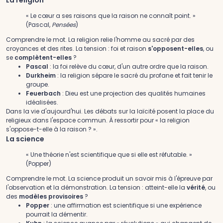
La religion
« Le cœur a ses raisons que la raison ne connaît point. »
(Pascal,
Pensées
)
Comprendre le mot.
La religion relie l'homme au sacré par des
croyances et des rites. La tension : foi et raison
s'opposent-elles
, ou
se
complètent-elles
?
Pascal
: la foi relève du cœur, d'un autre ordre que la raison.
Durkheim
: la religion sépare le sacré du profane et fait tenir le
groupe.
Feuerbach
: Dieu est une projection des qualités humaines
idéalisées.
Dans la vie d'aujourd'hui.
Les débats sur la laïcité posent la place du
religieux dans l'espace commun. À ressortir pour « la religion
s'oppose-t-elle à la raison ? ».
La science
« Une théorie n'est scientifique que si elle est réfutable. »
(Popper)
Comprendre le mot.
La science produit un savoir mis à l'épreuve par
l'observation et la démonstration. La tension : atteint-elle la
vérité
, ou
des
modèles provisoires
?
Popper
: une affirmation est scientifique si une expérience
pourrait la démentir.