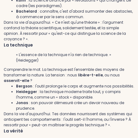
Kuhn
: la science avance par « révolutions » qui changent de
cadre (les paradigmes).
Bachelard
: connaître, c'est d'abord surmonter des obstacles,
à commencer par le sens commun.
Dans la vie d'aujourd'hui.
« Ce n'est qu'une théorie » : l'argument
confond la théorie scientifique, solidement testée, et la simple
opinion. À ressortir pour « qu'est-ce qui distingue la science de la
croyance ? ».
La technique
« L'essence de la technique n'a rien de technique. »
(Heidegger)
Comprendre le mot.
La technique est l'ensemble des moyens de
transformer la nature. La tension : nous
libère-t-elle
, ou nous
asservit-elle
?
Bergson
: l'outil prolonge le corps et augmente nos possibilités.
Heidegger
: la technique moderne traite tout, y compris
l'homme, comme un « stock » disponible.
Jonas
: son pouvoir démesuré crée un devoir nouveau de
prudence.
Dans la vie d'aujourd'hui.
Tes données nourrissent des systèmes qui
anticipent tes comportements : l'outil sert-il l'homme, ou l'inverse ? À
ressortir pour « peut-on maîtriser le progrès technique ? ».
La vérité