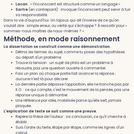
Lacan
: « l'inconscient est structuré comme un langage ».
Sartre
(en contrepoint) : invoquer l'inconscient peut servir à fuir
sa responsabilité.
Dans la vie d'aujourd'hui.
Un lapsus qui dit l'inverse de ce qu'on
voulait dire : simple erreur, ou vérité qui s'échappe ? À ressortir pour «
sommes-nous maîtres de nous-mêmes ? ».
Méthode, en mode raisonnement
La dissertation se construit comme une démonstration.
Définis les termes du sujet, comme tu poses des hypothèses
au départ d'un problème.
Trouve la tension : un sujet de philo est un problème à
résoudre, pas une question ouverte à commenter.
Fais un plan où chaque partie fait avancer la réponse ;
aucune n'est là pour décorer.
La dernière partie dépasse l'opposition, elle ne tranche pas par
K.O. : ce qui compte, c'est le mouvement de la pensée, pas une
réponse unique à démontrer.
Une référence par idée, mobilisée parce qu'elle sert, jamais
plaquée.
L'explication de texte se suit comme une preuve.
Repère la thèse de l'auteur : sa conclusion, ce qu'il cherche à
établir.
Suis l'ordre du texte, étape par étape, comme les lignes d'un
calcul.