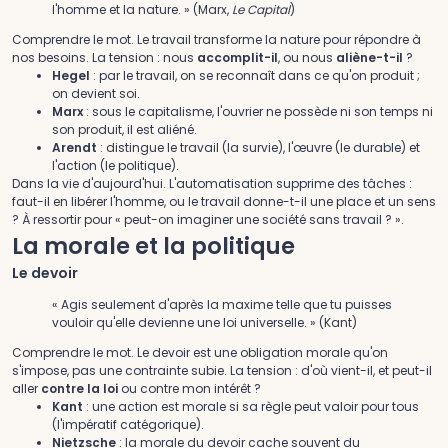
l'homme et la nature. » (Marx,
Le Capital
)
Comprendre le mot.
Le travail transforme la nature pour répondre à
nos besoins. La tension : nous
accomplit-il
, ou nous
aliène-t-il
?
Hegel
: par le travail, on se reconnaît dans ce qu'on produit ;
on devient soi.
Marx
: sous le capitalisme, l'ouvrier ne possède ni son temps ni
son produit, il est aliéné.
Arendt
: distingue le travail (la survie), l'œuvre (le durable) et
l'action (le politique).
Dans la vie d'aujourd'hui.
L'automatisation supprime des tâches :
faut-il en libérer l'homme, ou le travail donne-t-il une place et un sens
? À ressortir pour « peut-on imaginer une société sans travail ? ».
La morale et la politique
Le devoir
« Agis seulement d'après la maxime telle que tu puisses
vouloir qu'elle devienne une loi universelle. » (Kant)
Comprendre le mot.
Le devoir est une obligation morale qu'on
s'impose, pas une contrainte subie. La tension : d'où vient-il, et peut-il
aller
contre la loi
ou contre mon intérêt ?
Kant
: une action est morale si sa règle peut valoir pour tous
(l'impératif catégorique).
Nietzsche
: la morale du devoir cache souvent du