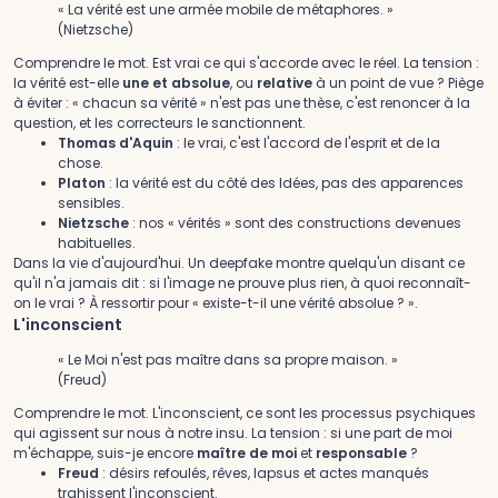
« La vérité est une armée mobile de métaphores. »
(Nietzsche)
Comprendre le mot.
Est vrai ce qui s'accorde avec le réel. La tension :
la vérité est-elle
une et absolue
, ou
relative
à un point de vue ? Piège
à éviter : « chacun sa vérité » n'est pas une thèse, c'est renoncer à la
question, et les correcteurs le sanctionnent.
Thomas d'Aquin
: le vrai, c'est l'accord de l'esprit et de la
chose.
Platon
: la vérité est du côté des Idées, pas des apparences
sensibles.
Nietzsche
: nos « vérités » sont des constructions devenues
habituelles.
Dans la vie d'aujourd'hui.
Un deepfake montre quelqu'un disant ce
qu'il n'a jamais dit : si l'image ne prouve plus rien, à quoi reconnaît-
on le vrai ? À ressortir pour « existe-t-il une vérité absolue ? ».
L'inconscient
« Le Moi n'est pas maître dans sa propre maison. »
(Freud)
Comprendre le mot.
L'inconscient, ce sont les processus psychiques
qui agissent sur nous à notre insu. La tension : si une part de moi
m'échappe, suis-je encore
maître de moi
et
responsable
?
Freud
: désirs refoulés, rêves, lapsus et actes manqués
trahissent l'inconscient.