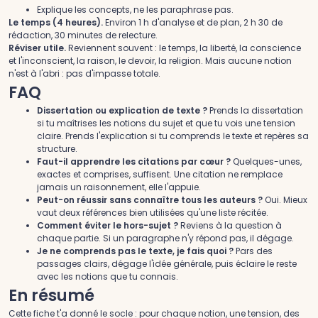
Explique les concepts, ne les paraphrase pas.
Le temps (4 heures).
Environ 1 h d'analyse et de plan, 2 h 30 de
rédaction, 30 minutes de relecture.
Réviser utile.
Reviennent souvent : le temps, la liberté, la conscience
et l'inconscient, la raison, le devoir, la religion. Mais aucune notion
n'est à l'abri : pas d'impasse totale.
FAQ
Dissertation ou explication de texte ?
Prends la dissertation
si tu maîtrises les notions du sujet et que tu vois une tension
claire. Prends l'explication si tu comprends le texte et repères sa
structure.
Faut-il apprendre les citations par cœur ?
Quelques-unes,
exactes et comprises, suffisent. Une citation ne remplace
jamais un raisonnement, elle l'appuie.
Peut-on réussir sans connaître tous les auteurs ?
Oui. Mieux
vaut deux références bien utilisées qu'une liste récitée.
Comment éviter le hors-sujet ?
Reviens à la question à
chaque partie. Si un paragraphe n'y répond pas, il dégage.
Je ne comprends pas le texte, je fais quoi ?
Pars des
passages clairs, dégage l'idée générale, puis éclaire le reste
avec les notions que tu connais.
En résumé
Cette fiche t'a donné le socle : pour chaque notion, une tension, des