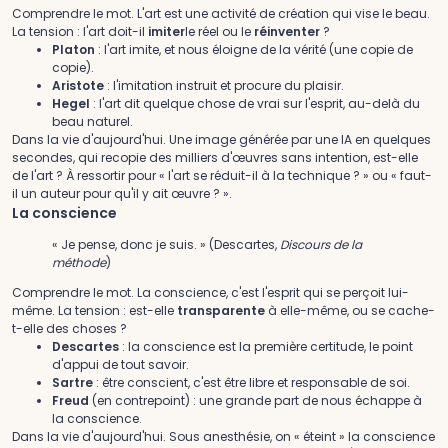
Comprendre le mot.
L'art est une activité de création qui vise le beau.
La tension : l'art doit-il
imiter
le réel ou le
réinventer
?
Platon
: l'art imite, et nous éloigne de la vérité (une copie de
copie).
Aristote
: l'imitation instruit et procure du plaisir.
Hegel
: l'art dit quelque chose de vrai sur l'esprit, au-delà du
beau naturel.
Dans la vie d'aujourd'hui.
Une image générée par une IA en quelques
secondes, qui recopie des milliers d'œuvres sans intention, est-elle
de l'art ? À ressortir pour « l'art se réduit-il à la technique ? » ou « faut-
il un auteur pour qu'il y ait œuvre ? ».
La conscience
« Je pense, donc je suis. » (Descartes,
Discours de la
méthode
)
Comprendre le mot.
La conscience, c'est l'esprit qui se perçoit lui-
même. La tension : est-elle
transparente
à elle-même, ou se cache-
t-elle des choses ?
Descartes
: la conscience est la première certitude, le point
d'appui de tout savoir.
Sartre
: être conscient, c'est être libre et responsable de soi.
Freud
(en contrepoint) : une grande part de nous échappe à
la conscience.
Dans la vie d'aujourd'hui.
Sous anesthésie, on « éteint » la conscience