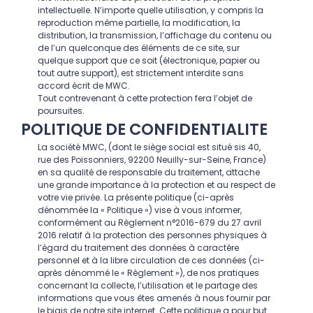
intellectuelle. N’importe quelle utilisation, y compris la
reproduction même partielle, la modification, la
distribution, la transmission, l’affichage du contenu ou
de l’un quelconque des éléments de ce site, sur
quelque support que ce soit (électronique, papier ou
tout autre support), est strictement interdite sans
accord écrit de MWC.
Tout contrevenant à cette protection fera l’objet de
poursuites.
POLITIQUE DE CONFIDENTIALITE
La société MWC, (dont le siège social est situé sis 40,
rue des Poissonniers, 92200 Neuilly-sur-Seine, France)
en sa qualité de responsable du traitement, attache
une grande importance à la protection et au respect de
votre vie privée. La présente politique (ci-après
dénommée la « Politique ») vise à vous informer,
conformément au Règlement n°2016-679 du 27 avril
2016 relatif à la protection des personnes physiques à
l’égard du traitement des données à caractère
personnel et à la libre circulation de ces données (ci-
après dénommé le « Règlement »), de nos pratiques
concernant la collecte, l’utilisation et le partage des
informations que vous êtes amenés à nous fournir par
le biais de notre site internet. Cette politique a pour but