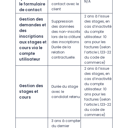
N/A
le formulaire
contact avec le
client
de contact
2 ans à l’issue
Gestion des
Suppression
des stages, en
demandes et
des données
cas d’inactivité
des
des non-inscrits
du compte
inscriptions
lors de la clôture
utilisateur. 10
aux stages et
des inscriptions.
ans pour les
Durée de la
factures (selon
cours via le
relation
l’article L.123-22
compte
contractuelle.
du code de
utilisateur
commerce)
2 ans à l’issue
des stages, en
cas d’inactivité
du compte
Gestion des
Durée du stage
utilisateur. 10
stages et
avec le
ans pour les
candidat retenu
cours
factures (selon
l’article L.123-22
du code de
commerce)
3 ans à compter
du dernier