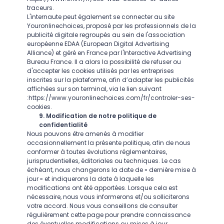
traceurs.
L'internaute peut également se connecter au site
Youronlinechoices, proposé par les professionnels de la
publicité digitale regroupés au sein de l'association
européenne EDAA (European Digital Advertising
Alliance) et géré en France par l'Interactive Advertising
Bureau France. Il a alors la possibilité de refuser ou
d'accepter les cookies utilisés par les entreprises
inscrites sur la plateforme, afin d’adapter les publicités
affichées sur son terminal, via le lien suivant
:
https://www.youronlinechoices.com/fr/controler-ses-
cookies.
9. Modification de notre politique de
confidentialité
Nous pouvons être amenés à modifier
occasionnellement la présente politique, afin de nous
conformer à toutes évolutions réglementaires,
jurisprudentielles, éditoriales ou techniques. Le cas
échéant, nous changerons la date de « dernière mise à
jour » et indiquerons la date à laquelle les
modifications ont été apportées. Lorsque cela est
nécessaire, nous vous informerons et/ou solliciterons
votre accord. Nous vous conseillons de consulter
régulièrement cette page pour prendre connaissance
des éventuelles modifications ou mises à jour