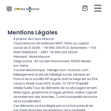
Aller au contenu
Mentions Légales
A propos de Cours Masson
Cours Masson est édité par MWC SASU au capital
social de 10 000€ – 791 890 304 RCS de Nanterre – TVA
FR80791890304 – SIRET 791 890 304 00029
Président : Marie Masson
Siège social : 40 rue des Poissonniers, 92200 Neuilly-
sur-Seine
Courrier électronique :
hello@cours-masson.com
Hébergement Le site est hébergé sur les serveurs en
France de la société WP engine, dont le siège est au 504
Lavaca Street, Suite 1000, Austin, TX 78701 Propriété
intellectuelle Tous les éléments de ce site (agencement,
texte, logos, graphisme, images, photos, vidéos, logiciel
de traitement des données,…) sont la propriété exclusive
de la société MWC.
Ces éléments sont protégés par la loi française et les
lois internationales de protection de la propriété