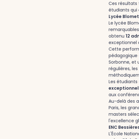
Ces résultats
étudiants qui 
Lycée Blomet -
Le lycée Blo
remarquables s
obtenu
12 ad
exceptionnel
Cette perform
pédagogique d'
Sorbonne, et u
régulières, le
méthodiquemen
Les étudiants
exceptionnel
aux conférenc
Au-delà des a
Paris, les gr
masters sélec
l'excellence g
ENC Bessières
L'École Natio