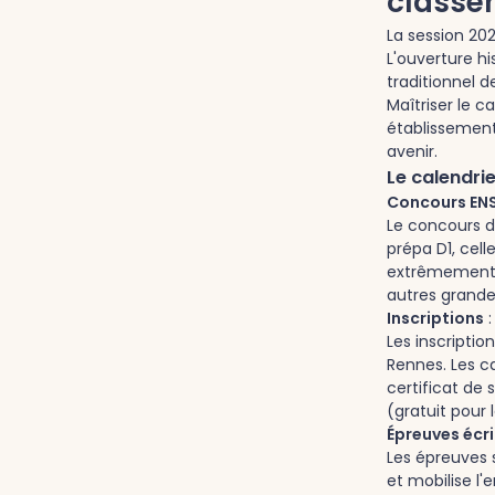
classe
La session 2
L'ouverture hi
traditionnel 
Maîtriser le c
établissement
avenir.
Le calendri
Concours EN
Le concours d
prépa D1, cel
extrêmement s
autres grande
Inscriptions
:
Les inscriptio
Rennes. Les c
certificat de 
(gratuit pour 
Épreuves écr
Les épreuves 
et mobilise l