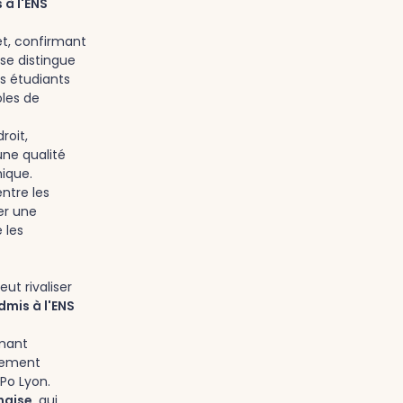
 à l'ENS
t, confirmant
se distingue
s étudiants
les de
roit,
une qualité
ique.
ntre les
er une
 les
ut rivaliser
dmis à l'ENS
rmant
nnement
Po Lyon.
naise
, qui