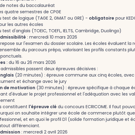
 de notes du baccalauréat
es quatre semestres de CPGE
u test de logique (TAGE 2, GMAT ou GRE) -
obligatoire
pour KED
ur les autres écoles
 test d'anglais (TOEIC, TOEFL, IELTS, Cambridge, Duolingo)
dmissibilité
: mercredi 10 mars 2026
é repose sur l'examen du dossier scolaire. Les écoles évaluent la 
l'ensemble du parcours prépa, valorisant les profils constants plu
 ponctuels.
les
: du 16 au 26 mars 2026
 admissibles passent deux épreuves décisives :
anglais
(20 minutes) : épreuve commune aux cinq écoles, avec
cument et échange avec le jury
en de motivation
(30 minutes) : épreuve spécifique à chaque éc
nt d'évaluer le projet professionnel et l'adéquation avec les va
ssement
s constituent
l'épreuve clé
du concours ECRICOME. Il faut pouvoi
urquoi on souhaite intégrer une école de commerce plutôt que l
fessionnel, et en quoi le profil D1 (solide formation juridique e
tout différenciant.
admission
: mercredi 2 avril 2026