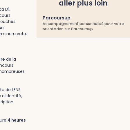
aller plus loin
a D1.
ncours
Parcoursup
bouchés.
Accompagnement personnalisé pour votre
urs
orientation sur Parcoursup
rminera votre
are
de la
oncours
e nombreuses
te de l'ENS
d'identité,
ription
dure
4 heures