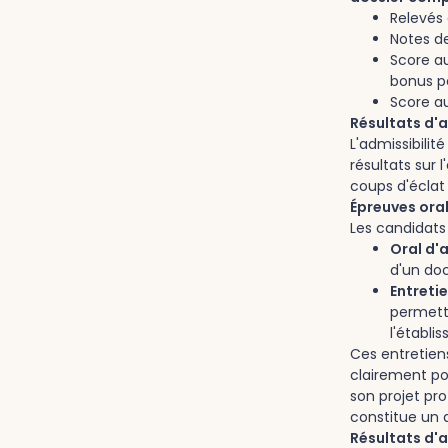
Relevés
Notes d
Score a
bonus po
Score au
Résultats d'a
L'admissibilit
résultats sur 
coups d'éclat
Épreuves ora
Les candidats
Oral d'
d'un do
Entreti
permetta
l'établi
Ces entretien
clairement po
son projet pro
constitue un a
Résultats d'