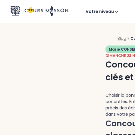
Aller au contenu
Votre niveau
Blog
Co
Marie CONSEI
DIMANCHE 23 
Concou
clés e
Choisir la bo
concrètes. En
précis des éc
dans votre pa
Concour