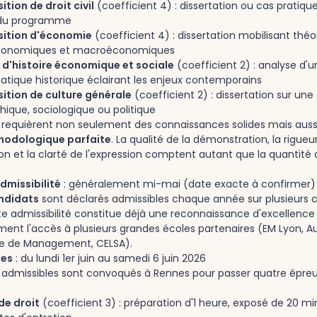
tion de droit civil
(coefficient 4) : dissertation ou cas pratiqu
du programme
ition d'économie
(coefficient 4) : dissertation mobilisant théo
conomiques et macroéconomiques
 d'histoire économique et sociale
(coefficient 2) : analyse d'
atique historique éclairant les enjeux contemporains
tion de culture générale
(coefficient 2) : dissertation sur une
hique, sociologique ou politique
requièrent non seulement des connaissances solides mais auss
hodologique parfaite
. La qualité de la démonstration, la rigueu
on et la clarté de l'expression comptent autant que la quantité 
dmissibilité
: généralement mi-mai (date exacte à confirmer)
ndidats
sont déclarés admissibles chaque année sur plusieurs 
tte admissibilité constitue déjà une reconnaissance d'excellence
nt l'accès à plusieurs grandes écoles partenaires (EM Lyon, A
le de Management, CELSA).
les
: du lundi 1er juin au samedi 6 juin 2026
 admissibles sont convoqués à Rennes pour passer quatre épreu
de droit
(coefficient 3) : préparation d'1 heure, exposé de 20 mi