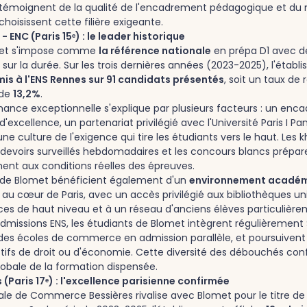
 témoignent de la qualité de l'encadrement pédagogique et du 
choisissent cette filière exigeante.
 ENC (Paris 15ᵉ) : le leader historique
met s'impose comme
la référence nationale
en prépa D1 avec de
ur la durée. Sur les trois dernières années (2023-2025), l'établ
mis à l'ENS Rennes sur 91 candidats présentés
, soit un taux de 
 de
13,2%
.
ance exceptionnelle s'explique par plusieurs facteurs : un en
excellence, un partenariat privilégié avec l'Université Paris I P
ne culture de l'exigence qui tire les étudiants vers le haut. Les k
s devoirs surveillés hebdomadaires et les concours blancs prépar
t aux conditions réelles des épreuves.
 de Blomet bénéficient également d'un
environnement acadé
au cœur de Paris, avec un accès privilégié aux bibliothèques uni
es de haut niveau et à un réseau d'anciens élèves particulièrem
dmissions ENS, les étudiants de Blomet intègrent régulièrement
andes écoles de commerce en admission parallèle, et poursuiven
tifs de droit ou d'économie. Cette diversité des débouchés con
lobale de la formation dispensée.
 (Paris 17ᵉ) : l'excellence parisienne confirmée
nale de Commerce Bessières rivalise avec Blomet pour le titre de