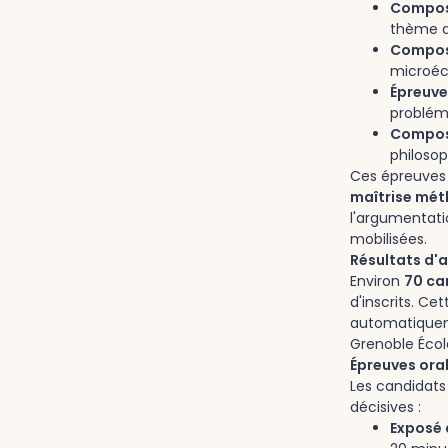
Composi
thème 
Compos
microé
Épreuve
problém
Composi
philosop
Ces épreuves 
maîtrise mét
l'argumentati
mobilisées.
Résultats d'a
Environ
70 ca
d'inscrits. Ce
automatiqueme
Grenoble Éco
Épreuves ora
Les candidats
décisives :
Exposé 