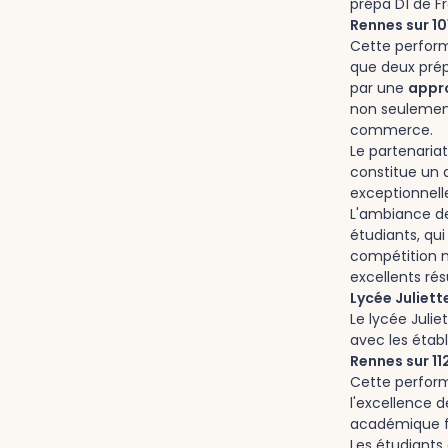
prépa D1 de F
Rennes sur 1
Cette perfor
que deux prépa
par une
appr
non seulement
commerce.
Le partenariat
constitue un a
exceptionnell
L'ambiance de
étudiants, qu
compétition m
excellents rés
Lycée Juliett
Le lycée Juli
avec les établ
Rennes sur 1
Cette perfor
l'excellence 
académique fa
Les étudiants