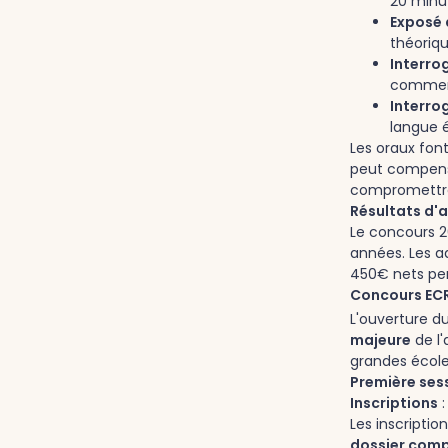
20 minu
Exposé
théoriq
Interro
comment
Interro
langue 
Les oraux fon
peut compens
compromettre 
Résultats d'
Le concours 
années. Les a
450€ nets pen
Concours ECR
L'ouverture d
majeure
de l
grandes école
Première ses
Inscriptions
:
Les inscriptio
dossier comp