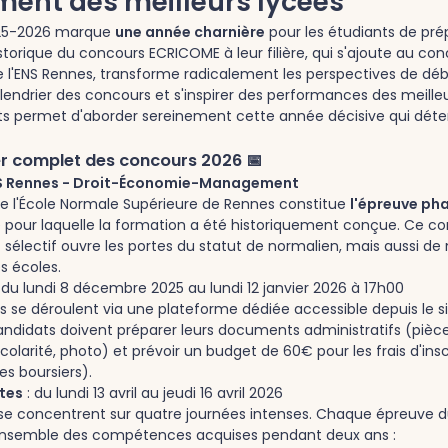
ment des meilleurs lycées
025-2026 marque
une année charnière
pour les étudiants de prép
storique du concours ECRICOME à leur filière, qui s'ajoute au co
de l'ENS Rennes, transforme radicalement les perspectives de dé
alendrier des concours et s'inspirer des performances des meille
s permet d'aborder sereinement cette année décisive qui déte
er complet des concours 2026 📅
S Rennes - Droit-Économie-Management
e l'École Normale Supérieure de Rennes constitue
l'épreuve ph
le pour laquelle la formation a été historiquement conçue. Ce c
électif ouvre les portes du statut de normalien, mais aussi d
s écoles.
 du lundi 8 décembre 2025 au lundi 12 janvier 2026 à 17h00
ns se déroulent via une plateforme dédiée accessible depuis le si
andidats doivent préparer leurs documents administratifs (pièce 
scolarité, photo) et prévoir un budget de 60€ pour les frais d'insc
les boursiers).
ites
: du lundi 13 avril au jeudi 16 avril 2026
se concentrent sur quatre journées intenses. Chaque épreuve 
'ensemble des compétences acquises pendant deux ans :