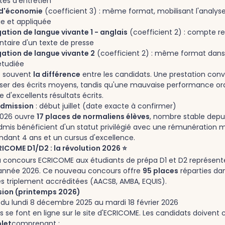
tes d'entretien
 d'économie
(coefficient 3) : même format, mobilisant l'analy
ue et appliquée
gation de langue vivante 1 - anglais
(coefficient 2) : compte r
aire d'un texte de presse
gation de langue vivante 2
(coefficient 2) : même format dans
étudiée
t souvent
la différence
entre les candidats. Une prestation con
er des écrits moyens, tandis qu'une mauvaise performance or
d'excellents résultats écrits.
admission
: début juillet (date exacte à confirmer)
2026 ouvre
17 places de normaliens élèves
, nombre stable depui
dmis bénéficient d'un statut privilégié avec une rémunération m
dant 4 ans et un cursus d'excellence.
ICOME D1/D2 : la révolution 2026 ⭐
u concours ECRICOME aux étudiants de prépa D1 et D2 représen
'année 2026. Ce nouveau concours offre
95 places
réparties da
s triplement accréditées (AACSB, AMBA, EQUIS).
sion (printemps 2026)
 du lundi 8 décembre 2025 au mardi 18 février 2026
ns se font en ligne sur le site d'ECRICOME. Les candidats doivent 
let
comprenant :