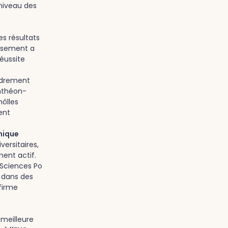
niveau des
s résultats
issement a
réussite
cadrement
anthéon-
hôlles
ent
mique
versitaires,
ent actif.
 Sciences Po
t dans des
firme
 meilleure