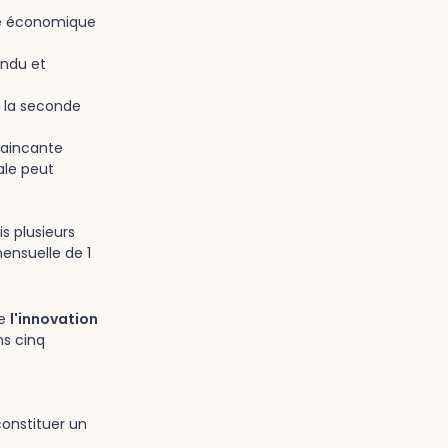
se économique
endu et
 la seconde
vaincante
ale peut
s plusieurs
ensuelle de 1
te
l'innovation
ns cinq
constituer un