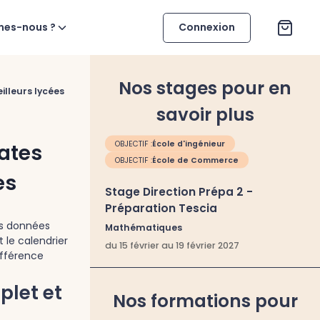
mes-nous ?
Connexion
Nos stages pour en
illeurs lycées
savoir plus
OBJECTIF :
École d'ingénieur
dates
OBJECTIF :
École de Commerce
es
Stage Direction Prépa 2 -
Préparation Tescia
es données
Mathématiques
 le calendrier
du 15 février au 19 février 2027
ifférence
plet et
Nos formations pour