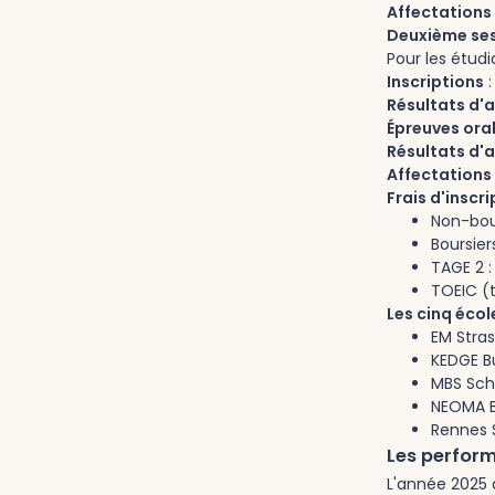
Affectations
Deuxième ses
Pour les étud
Inscriptions
:
Résultats d'a
Épreuves ora
Résultats d'
Affectations
Frais d'insc
Non-bou
Boursier
TAGE 2 
TOEIC (
Les cinq éco
EM Stra
KEDGE B
MBS Scho
NEOMA B
Rennes 
Les perform
L'année 2025 