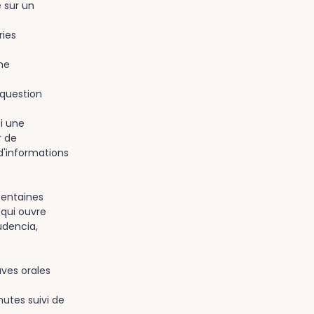
e sur un
ries
une
 question
i une
r de
d'informations
centaines
 qui ouvre
udencia,
ves orales
nutes suivi de