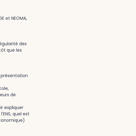
GE et NEOMA,
régularité des
tôt que les
 présentation
ole,
leurs de
r expliquer
'ENS, quel est
t économique)