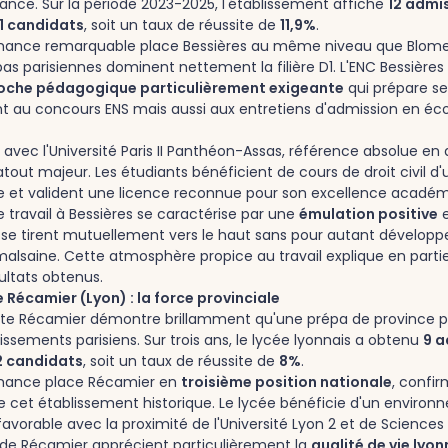
rance. Sur la période 2023-2025, l'établissement affiche
12 admis
01 candidats
, soit un taux de réussite de
11,9%
.
mance remarquable place Bessières au même niveau que Blome
s parisiennes dominent nettement la filière D1. L'ENC Bessières 
oche pédagogique particulièrement exigeante
qui prépare se
 au concours ENS mais aussi aux entretiens d'admission en éco
 avec l'Université Paris II Panthéon-Assas, référence absolue en d
tout majeur. Les étudiants bénéficient de cours de droit civil d'
e et valident une licence reconnue pour son excellence académ
 travail à Bessières se caractérise par une
émulation positive
e
i se tirent mutuellement vers le haut sans pour autant développ
alsaine. Cette atmosphère propice au travail explique en partie
ultats obtenus.
e Récamier (Lyon) : la force provinciale
ette Récamier démontre brillamment qu'une prépa de province pe
issements parisiens. Sur trois ans, le lycée lyonnais a obtenu
9 a
12 candidats
, soit un taux de réussite de
8%
.
mance place Récamier en
troisième position nationale
, confi
de cet établissement historique. Le lycée bénéficie d'un enviro
vorable avec la proximité de l'Université Lyon 2 et de Sciences 
 de Récamier apprécient particulièrement la
qualité de vie lyon