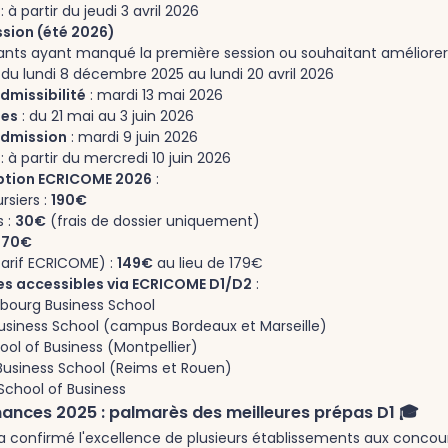
: à partir du jeudi 3 avril 2026
sion (été 2026)
iants ayant manqué la première session ou souhaitant améliorer l
 du lundi 8 décembre 2025 au lundi 20 avril 2026
dmissibilité
: mardi 13 mai 2026
les
: du 21 mai au 3 juin 2026
admission
: mardi 9 juin 2026
: à partir du mercredi 10 juin 2026
ription ECRICOME 2026
:
rsiers :
190€
s :
30€
(frais de dossier uniquement)
:
70€
tarif ECRICOME) :
149€
au lieu de 179€
les accessibles via ECRICOME D1/D2
:
sbourg Business School
usiness School (campus Bordeaux et Marseille)
ol of Business (Montpellier)
usiness School (Reims et Rouen)
School of Business
ances 2025 : palmarès des meilleures prépas D1 🎓
a confirmé l'excellence de plusieurs établissements aux concou