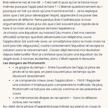
Bob relève le nez et me dit : « Cela sert à quoi qu'on le fasse nous-
mêmes puisque l'appli peut le faire ? » L'éternel questionnement du «
pourquoi on fait ça alors qu'une machine le fait ». Je lui explique
alors que c'est pour développer l'esprit, apprendre à se poser des
questions et réfléchir. Peine perdue, Bob n'adhère pas à mon
argumentation. Alors je lui dis que c'est souvent plus rapide de le
faire à la main et lui propose de faire l’expérience :
Je choisis une équation au hasard (du moins c'est ma version
officielle) Le temps que Bob déverrouille son téléphone, ouvre
l'application (ils sont nés avec un smartphone dans la main mais ne
sont pas très dégourdis), cadre correctement l'équation et recopie la
solution sans le raisonnement. J'avais déjà terminé ma résolution
depuis belle lurette ! Bon je confesse que j'ai pris une équation du 3e
degré avec 2 racines évidentes, donc c'était rapide à résoudre.
Les dangers de Photomath
:
« Je gagne du temps » : Entre l'ouverture de l'app, la prise de
photo et la recopie, on perd souvent plus de temps qu'en
résolvant directement
« Je comprends mieux avec l'application » : FAUX ! Regarder
une solution n’implique pas comprendre la méthode. De plus,
Photomath ne fait pas les calculs comme on les présente en
cours
« Je mémorise les étapes en recopiant » : Sans la réflexion
active, rien ne reste
Au-delà de la phase d'apprentissage initiale qui prend un coup, le