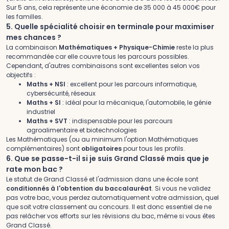
Sur 5 ans, cela représente une économie de 35 000 à 45 000€ pour
les familles.
5. Quelle spécialité choisir en terminale pour maximiser
mes chances ?
La combinaison
Mathématiques + Physique-Chimie
reste la plus
recommandée car elle couvre tous les parcours possibles.
Cependant, d'autres combinaisons sont excellentes selon vos
objectifs :
Maths + NSI
: excellent pour les parcours informatique,
cybersécurité, réseaux
Maths + SI
: idéal pour la mécanique, l'automobile, le génie
industriel
Maths + SVT
: indispensable pour les parcours
agroalimentaire et biotechnologies
Les Mathématiques (ou au minimum l'option Mathématiques
complémentaires) sont
obligatoires
pour tous les profils.
6. Que se passe-t-il si je suis Grand Classé mais que je
rate mon bac ?
Le statut de Grand Classé et l'admission dans une école sont
conditionnés à l'obtention du baccalauréat
. Si vous ne validez
pas votre bac, vous perdez automatiquement votre admission, quel
que soit votre classement au concours. Il est donc essentiel de ne
pas relâcher vos efforts sur les révisions du bac, même si vous êtes
Grand Classé.