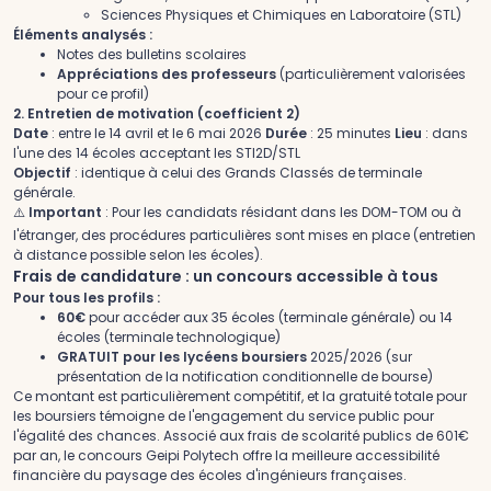
Sciences Physiques et Chimiques en Laboratoire (STL)
Éléments analysés :
Notes des bulletins scolaires
Appréciations des professeurs
(particulièrement valorisées
pour ce profil)
2. Entretien de motivation (coefficient 2)
Date
: entre le 14 avril et le 6 mai 2026
Durée
: 25 minutes
Lieu
: dans
l'une des 14 écoles acceptant les STI2D/STL
Objectif
: identique à celui des Grands Classés de terminale
générale.
⚠️
Important
: Pour les candidats résidant dans les DOM-TOM ou à
l'étranger, des procédures particulières sont mises en place (entretien
à distance possible selon les écoles).
Frais de candidature : un concours accessible à tous
Pour tous les profils :
60€
pour accéder aux 35 écoles (terminale générale) ou 14
écoles (terminale technologique)
GRATUIT pour les lycéens boursiers
2025/2026 (sur
présentation de la notification conditionnelle de bourse)
Ce montant est particulièrement compétitif, et la gratuité totale pour
les boursiers témoigne de l'engagement du service public pour
l'égalité des chances. Associé aux frais de scolarité publics de 601€
par an, le concours Geipi Polytech offre la meilleure accessibilité
financière du paysage des écoles d'ingénieurs françaises.