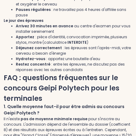
et oxygéner le cerveau
Pauses régulières
: ne travaillez pas 4 heures d'affilée sans
pause
Le jour des épreuves
Arrivez 30 minutes en avance
au centre d'examen pour vous
installer sereinement
Apportez
: pièce d'identité, convocation imprimée, plusieurs
stylos, montre (calculatrice
INTERDITE
)
Déjeunez correctement
: les épreuves sont l'après-midi, votre
cerveau a besoin d'énergie
Hydratez-vous
: apportez une bouteille d'eau
Restez concentré
: entre les épreuves, ne discutez pas des
réponses avec les autres candidats
FAQ : questions fréquentes sur le
concours Geipi Polytech pour les
terminales
1. Quelle moyenne faut-il pour être admis au concours
Geipi Polytech ?
Il n'existe
pas de moyenne minimale requise
pour s'inscrire au
concours. L'admission dépend de l'ensemble du dossier (coefficient
8) et des résultats aux épreuves écrites ou à l'entretien. Cependant,
pour être "Grand Classé" (dispensé d'épreuves), une moyenne ≥ 15/20