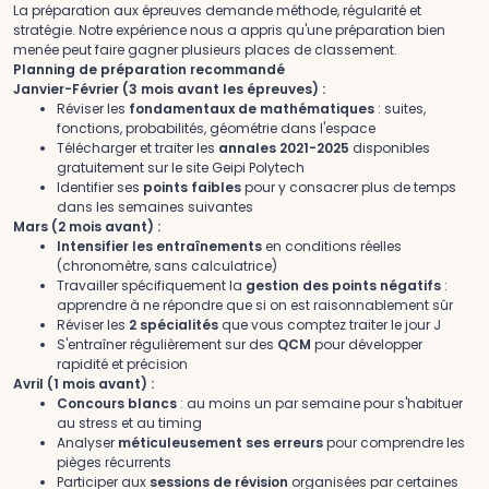
La préparation aux épreuves demande méthode, régularité et
stratégie. Notre expérience nous a appris qu'une préparation bien
menée peut faire gagner plusieurs places de classement.
Planning de préparation recommandé
Janvier-Février (3 mois avant les épreuves) :
Réviser les
fondamentaux de mathématiques
: suites,
fonctions, probabilités, géométrie dans l'espace
Télécharger et traiter les
annales 2021-2025
disponibles
gratuitement sur le site Geipi Polytech
Identifier ses
points faibles
pour y consacrer plus de temps
dans les semaines suivantes
Mars (2 mois avant) :
Intensifier les entraînements
en conditions réelles
(chronomètre, sans calculatrice)
Travailler spécifiquement la
gestion des points négatifs
:
apprendre à ne répondre que si on est raisonnablement sûr
Réviser les
2 spécialités
que vous comptez traiter le jour J
S'entraîner régulièrement sur des
QCM
pour développer
rapidité et précision
Avril (1 mois avant) :
Concours blancs
: au moins un par semaine pour s'habituer
au stress et au timing
Analyser
méticuleusement ses erreurs
pour comprendre les
pièges récurrents
Participer aux
sessions de révision
organisées par certaines