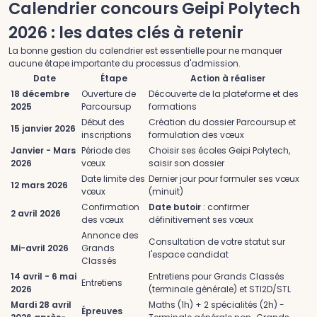
Calendrier concours Geipi Polytech
2026 : les dates clés à retenir
La bonne gestion du calendrier est essentielle pour ne manquer
aucune étape importante du processus d'admission.
Date
Étape
Action à réaliser
18 décembre
Ouverture de
Découverte de la plateforme et des
2025
Parcoursup
formations
Début des
Création du dossier Parcoursup et
15 janvier 2026
inscriptions
formulation des vœux
Janvier - Mars
Période des
Choisir ses écoles Geipi Polytech,
2026
vœux
saisir son dossier
Date limite des
Dernier jour pour formuler ses vœux
12 mars 2026
vœux
(minuit)
Confirmation
Date butoir
: confirmer
2 avril 2026
des vœux
définitivement ses vœux
Annonce des
Consultation de votre statut sur
Mi-avril 2026
Grands
l'espace candidat
Classés
14 avril - 6 mai
Entretiens pour Grands Classés
Entretiens
2026
(terminale générale) et STI2D/STL
Mardi 28 avril
Maths (1h) + 2 spécialités (2h) -
Épreuves