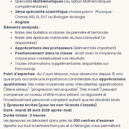
Spécialité
Mathématiques
(ou option Mathématiques
complémentaires)
2ème spécialité scientifique
choisie parmi : Physique-
Chimie, NSI, SI, SVT ou Biologie-écologie
Anglais
Éléments analysés :
Notes des bulletins scolaires de première et terminale
Notes des épreuves nationales du baccalauréat (si
disponibles)
Appréciations des professeurs
(élément très important)
Positionnement dans la classe
: écart avec la moyenne de
classe pour contextualiser vos résultats
Toutes informations supplémentaires disponibles sur
Parcoursup
Point d'expertise :
Au Cours Masson, nous observons depuis 15 ans
que le jury accorde une importance considérable aux
appréciations
qualitatives
. Des notes moyennes avec d'excellentes appréciations
("élève sérieux", "progression remarquable", "très investi") peuvent
compenser un niveau chiffré moins brillant. La régularité et
l'investissement personnel comptent autant que les résultats bruts.
2. Épreuves écrites (pour les non-Grands Classés)
Date : mardi 28 avril 2026 après-midi
Durée totale : 3 heures
Les épreuves se déroulent dans près de
200 centres d'examen
répartis sur tout le territoire français et à l'étranger, vous permettant