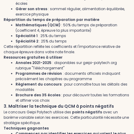
écoles
Gérer son stress
: sommeil régulier, alimentation équilibrée,
exercice physique
Répartition du temps de préparation par matière
Mathématiques (QCM)
: 50% du temps de préparation
(coefficient 4, épreuve la plus importante)
Spécialité 1
: 25% du temps
Spécialité 2
: 25% du temps
Cette répartition reflète les coefficients et l'importance relative de
chaque épreuve dans votre note finale.
Ressources gratuites à utiliser
Annales 2021-2025
: disponibles sur geipi-polytech.org
rubrique "Téléchargement"
Programmes de révision
: documents officiels indiquant
précisément les chapitres au programme
Règlement du concours
: pour connaître tous les détails des
modalités
Brochure des 35 écoles
: pour découvrir toutes les formations
et affiner vos choix
3. Maîtriser la technique du QCM à points négatifs
Le concours Geipi Polytech utilise des
points négatifs
avec un
barème variable selon les exercices. Cette particularité nécessite une
stratégie spécifique.
Techniques gagnantes
Commencez par identifier les exercices qui valent le plus