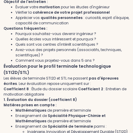
Objectif de l'entretien :
Évaluer votre
motivation
pour les études d'ingénieur
Vérifier la
cohérence de votre projet professionnel
Apprécier vos
qualités personnelles
: curiosité, esprit d'équipe,
capacité de communication
Questions fréquentes :
Pourquoi souhaitez-vous devenir ingénieur ?
Quelles écoles vous intéressent et pourquoi ?
Quels sont vos centres d'intérêt scientifiques ?
Avez-vous des projets personnels (associatifs, techniques,
scientifiques) ?
Comment vous projetez-vous dans 5 ans ?
Évaluation pour le profil terminale technologique
(STI2D/STL)
Les élèves de terminale STI2D et STL ne passent
pas d'épreuves
écrites
. Leur évaluation repose uniquement sur :
Coefficient 8
: Étude du dossier scolaire
Coefficient 2
: Entretien de
motivation obligatoire
1. Évaluation du dossier (coefficient 8)
Matières prises en compte :
Mathématiques
de première et terminale
Enseignement de
Spécialité Physique-Chimie et
Mathématiques
de première et terminale
Enseignement de
Spécialité de terminale
parmi :
Ingénierie, Innovation et Développement Durable (STI2D)