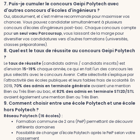
7. Puis-je cumuler le concours Geipi Polytech avec
d'autres concours d'écoles d'ingénieurs ?
Oui, absolument, et c'est même recommandé pour maximiser vos
chances. Vous pouvez candidater simultanément à plusieurs
concours d'écoles d'ingénieurs post-bac. Chaque concours compte
pour
un seul vœu Parcoursup
, vous laissant de la marge pour
diversifier vos candidatures vers d'autres formations (universités,
classes préparatoires).
8. Quel est le taux de réussite au concours Geipi Polytech
?
Le
taux de réussite
(candidats admis / candidats inscrits) est
d'environ
15-19%
chaque année, ce qui en fait l'un des concours les
plus sélectifs avec le concours Avenir. Cette sélectivité s'explique par
l'attractivité des écoles publiques et leurs faibles frais de scolarité. En
2019,
70% des admis en terminale générale
avaient une mention
Bien ou Très Bien au bac, et
82% des admis en terminale STI2D/STL
avaient également une mention Bien ou Très Bien.
9. Comment choisir entre une école Polytech et une école
hors Polytech ?
Réseau Polytech (16 écoles) :
Formation commune de 2 ans (PeiP) permettant de découvrir
différents domaines
Possibilité de changer d'école Polytech après le PeiP selon votre
classement