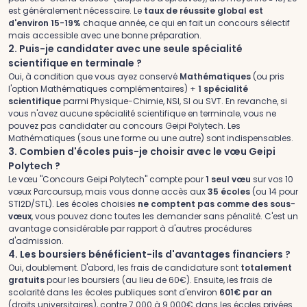
est généralement nécessaire. Le
taux de réussite global est
d'environ 15-19%
chaque année, ce qui en fait un concours sélectif
mais accessible avec une bonne préparation.
2. Puis-je candidater avec une seule spécialité
scientifique en terminale ?
Oui, à condition que vous ayez conservé
Mathématiques
(ou pris
l'option Mathématiques complémentaires) +
1 spécialité
scientifique
parmi Physique-Chimie, NSI, SI ou SVT. En revanche, si
vous n'avez aucune spécialité scientifique en terminale, vous ne
pouvez pas candidater au concours Geipi Polytech. Les
Mathématiques (sous une forme ou une autre) sont indispensables.
3. Combien d'écoles puis-je choisir avec le vœu Geipi
Polytech ?
Le vœu "Concours Geipi Polytech" compte pour
1 seul vœu
sur vos 10
vœux Parcoursup, mais vous donne accès aux
35 écoles
(ou 14 pour
STI2D/STL). Les écoles choisies
ne comptent pas comme des sous-
vœux
, vous pouvez donc toutes les demander sans pénalité. C'est un
avantage considérable par rapport à d'autres procédures
d'admission.
4. Les boursiers bénéficient-ils d'avantages financiers ?
Oui, doublement. D'abord, les frais de candidature sont
totalement
gratuits
pour les boursiers (au lieu de 60€). Ensuite, les frais de
scolarité dans les écoles publiques sont d'environ
601€ par an
(droits universitaires), contre 7 000 à 9 000€ dans les écoles privées.