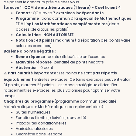
de passer le concours près de chez vous.
Épreuve 1 : QCM de mathématiques (1 heure) - Coefficient 4
Format
: QCM avec
7 exercices indépendants
Programme
: tronc commun à la
spécialité Mathématiques
ET à
l'option Mathématiques complémentaires
(donc
accessible à tous les profils)
Calculatrice
:
NON AUTORISÉE
Notation
:
40 points maximum
(la répartition des points varie
selon les exercices)
Barème à points négatifs :
Bonne réponse
: points attribués selon l'exercice
Mauvaise réponse
: pénalité de points négatifs
Abstention
: 0 point
⚠️
Particularité importante
: Les points ne sont
pas répartis
équitablement
entre les exercices. Certains exercices peuvent valoir
31 points, d'autres 22 points. Il est donc stratégique d'identifier
rapidement les exercices les plus valorisés pour optimiser votre
temps.
Chapitres au programme
(programme commun spécialité
Mathématiques + Mathématiques complémentaires) :
Suites numériques
Fonctions (limites, dérivées, convexité)
Probabilités conditionnelles
Variables aléatoires
Géométrie dans l'espace