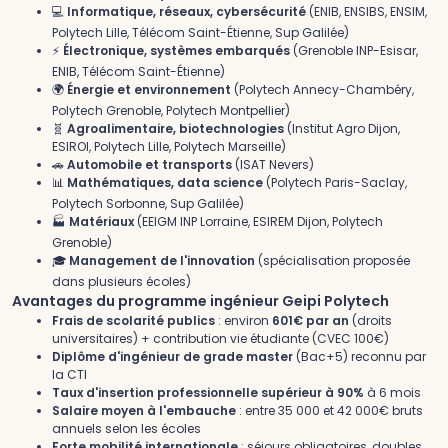
💻
Informatique, réseaux, cybersécurité
(ENIB, ENSIBS, ENSIM,
Polytech Lille, Télécom Saint-Étienne, Sup Galilée)
⚡
Électronique, systèmes embarqués
(Grenoble INP-Esisar,
ENIB, Télécom Saint-Étienne)
🌍
Énergie et environnement
(Polytech Annecy-Chambéry,
Polytech Grenoble, Polytech Montpellier)
🧬
Agroalimentaire, biotechnologies
(Institut Agro Dijon,
ESIROI, Polytech Lille, Polytech Marseille)
🚗
Automobile et transports
(ISAT Nevers)
📊
Mathématiques, data science
(Polytech Paris-Saclay,
Polytech Sorbonne, Sup Galilée)
🏭
Matériaux
(EEIGM INP Lorraine, ESIREM Dijon, Polytech
Grenoble)
🎓
Management de l'innovation
(spécialisation proposée
dans plusieurs écoles)
Avantages du programme ingénieur Geipi Polytech
Frais de scolarité publics
: environ
601€ par an
(droits
universitaires) + contribution vie étudiante (CVEC 100€)
Diplôme d'ingénieur de grade master
(Bac+5) reconnu par
la CTI
Taux d'insertion professionnelle supérieur à 90%
à 6 mois
Salaire moyen à l'embauche
: entre 35 000 et 42 000€ bruts
annuels selon les écoles
Forte mobilité internationale
: séjours obligatoires, doubles