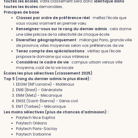
toutes les écoles
. Votre classement sera donc
identique dans
toutes les écoles
demandées.
Principes de base
Classez par ordre de préférence réel
: mettez l'école que
vous voulez vraiment en premier vœu
Renseignez-vous sur le rang du dernier admis
: cela donne
une idée précise de la sélectivité de chaque école
Diversifiez géographiquement
: mélangez Paris, grande ville
de province, villes moyennes selon vos préférences de vie
Tenez compte des spécialisations
: vérifiez que l'école
propose le domaine qui vous intéresse
Considérez le cadre de vie
: campus urbain versus ville
moyenne, coût de la vie locale
Écoles les plus sélectives (classement 2025)
Top 5 (rang du dernier admis le plus élevé) :
EEIGM (INP Lorraine) - Matériaux
ENIB (Brest) - Généraliste
ENIM (Metz) - Mécanique
ENISE (Saint-Étienne) - Génie civil
ENIT (Tarbes) - Mécanique
Les moins sélectives (plus de chances d'admission) :
Polytech Nice Sophia
Polytech Orléans
Polytech Paris-Saclay
Polytech Sorbonne