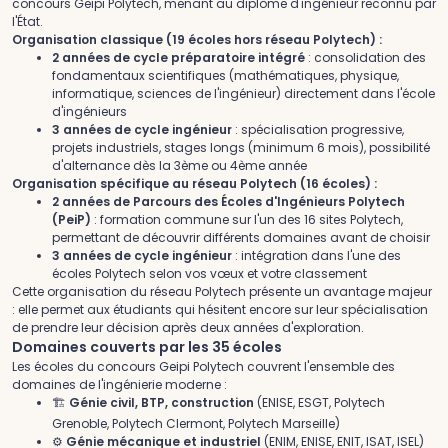
concours Geipi Polytech, menant au diplôme d'ingénieur reconnu par
l'État.
Organisation classique (19 écoles hors réseau Polytech) :
2 années de cycle préparatoire intégré
: consolidation des
fondamentaux scientifiques (mathématiques, physique,
informatique, sciences de l'ingénieur) directement dans l'école
d'ingénieurs
3 années de cycle ingénieur
: spécialisation progressive,
projets industriels, stages longs (minimum 6 mois), possibilité
d'alternance dès la 3ème ou 4ème année
Organisation spécifique au réseau Polytech (16 écoles) :
2 années de Parcours des Écoles d'Ingénieurs Polytech
(PeiP)
: formation commune sur l'un des 16 sites Polytech,
permettant de découvrir différents domaines avant de choisir
3 années de cycle ingénieur
: intégration dans l'une des
écoles Polytech selon vos vœux et votre classement
Cette organisation du réseau Polytech présente un avantage majeur
: elle permet aux étudiants qui hésitent encore sur leur spécialisation
de prendre leur décision après deux années d'exploration.
Domaines couverts par les 35 écoles
Les écoles du concours Geipi Polytech couvrent l'ensemble des
domaines de l'ingénierie moderne :
🏗️
Génie civil, BTP, construction
(ENISE, ESGT, Polytech
Grenoble, Polytech Clermont, Polytech Marseille)
⚙️
Génie mécanique et industriel
(ENIM, ENISE, ENIT, ISAT, ISEL)