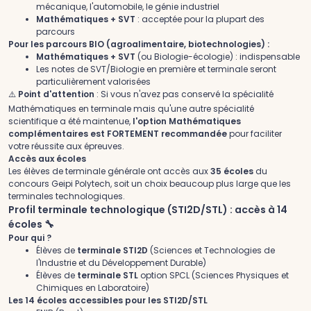
mécanique, l'automobile, le génie industriel
Mathématiques + SVT
: acceptée pour la plupart des
parcours
Pour les parcours BIO (agroalimentaire, biotechnologies) :
Mathématiques + SVT
(ou Biologie-écologie) : indispensable
Les notes de SVT/Biologie en première et terminale seront
particulièrement valorisées
⚠️
Point d'attention
: Si vous n'avez pas conservé la spécialité
Mathématiques en terminale mais qu'une autre spécialité
scientifique a été maintenue,
l'option Mathématiques
complémentaires est FORTEMENT recommandée
pour faciliter
votre réussite aux épreuves.
Accès aux écoles
Les élèves de terminale générale ont accès aux
35 écoles
du
concours Geipi Polytech, soit un choix beaucoup plus large que les
terminales technologiques.
Profil terminale technologique (STI2D/STL) : accès à 14
écoles
🔧
Pour qui ?
Élèves de
terminale STI2D
(Sciences et Technologies de
l'Industrie et du Développement Durable)
Élèves de
terminale STL
option SPCL (Sciences Physiques et
Chimiques en Laboratoire)
Les 14 écoles accessibles pour les STI2D/STL