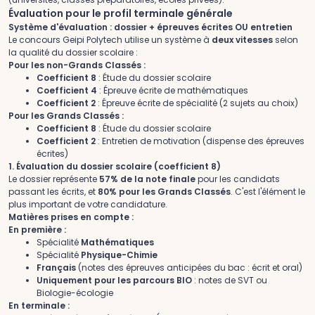
Évaluation pour le profil terminale générale
Système d'évaluation : dossier + épreuves écrites OU entretien
Le concours Geipi Polytech utilise un système à
deux vitesses
selon
la qualité du dossier scolaire :
Pour les non-Grands Classés :
Coefficient 8
: Étude du dossier scolaire
Coefficient 4
: Épreuve écrite de mathématiques
Coefficient 2
: Épreuve écrite de spécialité (2 sujets au choix)
Pour les Grands Classés :
Coefficient 8
: Étude du dossier scolaire
Coefficient 2
: Entretien de motivation (dispense des épreuves
écrites)
1. Évaluation du dossier scolaire (coefficient 8)
Le dossier représente
57% de la note finale
pour les candidats
passant les écrits, et
80% pour les Grands Classés
. C'est l'élément le
plus important de votre candidature.
Matières prises en compte :
En première :
Spécialité
Mathématiques
Spécialité
Physique-Chimie
Français
(notes des épreuves anticipées du bac : écrit et oral)
Uniquement pour les parcours BIO
: notes de SVT ou
Biologie-écologie
En terminale :