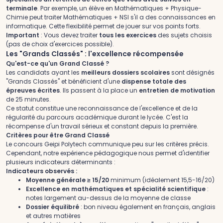
terminale
. Par exemple, un élève en Mathématiques + Physique-
Chimie peut traiter Mathématiques + NSI s'il a des connaissances en
informatique. Cette flexibilité permet de jouer sur vos points forts.
Important
: Vous devez traiter
tous les exercices
des sujets choisis
(pas de choix d'exercices possible).
Les "Grands Classés" : l'excellence récompensée
Qu'est-ce qu'un Grand Classé ?
Les candidats ayant les
meilleurs dossiers scolaires
sont désignés
"Grands Classés" et bénéficient d'une
dispense totale des
épreuves écrites
. Ils passent à la place un
entretien de motivation
de 25 minutes.
Ce statut constitue une reconnaissance de l'excellence et de la
régularité du parcours académique durant le lycée. C'est la
récompense d'un travail sérieux et constant depuis la première.
Critères pour être Grand Classé
Le concours Geipi Polytech communique peu sur les critères précis.
Cependant, notre expérience pédagogique nous permet d'identifier
plusieurs indicateurs déterminants :
Indicateurs observés :
Moyenne générale ≥ 15/20
minimum (idéalement 15,5-16/20)
Excellence en mathématiques et spécialité scientifique
:
notes largement au-dessus de la moyenne de classe
Dossier équilibré
: bon niveau également en français, anglais
et autres matières