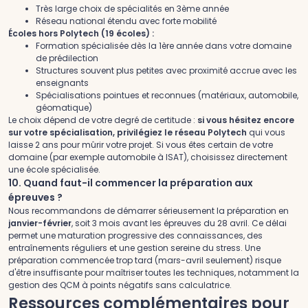
Très large choix de spécialités en 3ème année
Réseau national étendu avec forte mobilité
Écoles hors Polytech (19 écoles) :
Formation spécialisée dès la 1ère année dans votre domaine
de prédilection
Structures souvent plus petites avec proximité accrue avec les
enseignants
Spécialisations pointues et reconnues (matériaux, automobile,
géomatique)
Le choix dépend de votre degré de certitude :
si vous hésitez encore
sur votre spécialisation, privilégiez le réseau Polytech
qui vous
laisse 2 ans pour mûrir votre projet. Si vous êtes certain de votre
domaine (par exemple automobile à ISAT), choisissez directement
une école spécialisée.
10. Quand faut-il commencer la préparation aux
épreuves ?
Nous recommandons de démarrer sérieusement la préparation en
janvier-février
, soit 3 mois avant les épreuves du 28 avril. Ce délai
permet une maturation progressive des connaissances, des
entraînements réguliers et une gestion sereine du stress. Une
préparation commencée trop tard (mars-avril seulement) risque
d'être insuffisante pour maîtriser toutes les techniques, notamment la
gestion des QCM à points négatifs sans calculatrice.
Ressources complémentaires pour