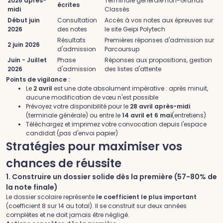
2026 après-
Terminale générale non-Grands
écrites
midi
Classés
Début juin
Consultation
Accès à vos notes aux épreuves sur
2026
des notes
le site Geipi Polytech
Résultats
Premières réponses d'admission sur
2 juin 2026
d'admission
Parcoursup
Juin - Juillet
Phase
Réponses aux propositions, gestion
2026
d'admission
des listes d'attente
Points de vigilance :
Le
2 avril
est une date absolument impérative : après minuit,
aucune modification de vœu n'est possible
Prévoyez votre disponibilité pour le
28 avril après-midi
(terminale générale) ou entre le
14 avril et 6 mai
(entretiens)
Téléchargez et imprimez votre convocation depuis l'espace
candidat (pas d'envoi papier)
Stratégies pour maximiser vos
chances de réussite
1. Construire un dossier solide dès la première (57-80% de
la note finale)
Le dossier scolaire représente
le coefficient le plus important
(coefficient 8 sur 14 au total). Il se construit sur deux années
complètes et ne doit jamais être négligé.