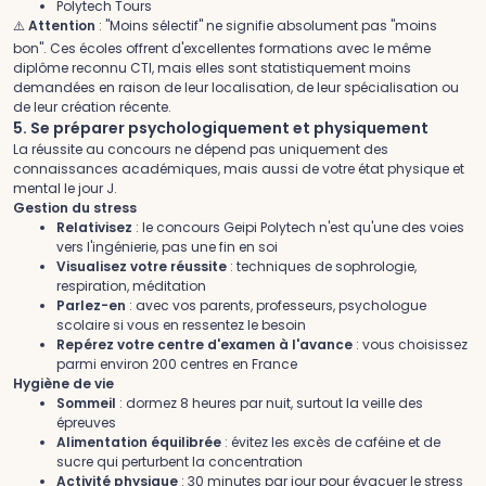
Polytech Tours
⚠️
Attention
: "Moins sélectif" ne signifie absolument pas "moins
bon". Ces écoles offrent d'excellentes formations avec le même
diplôme reconnu CTI, mais elles sont statistiquement moins
demandées en raison de leur localisation, de leur spécialisation ou
de leur création récente.
5. Se préparer psychologiquement et physiquement
La réussite au concours ne dépend pas uniquement des
connaissances académiques, mais aussi de votre état physique et
mental le jour J.
Gestion du stress
Relativisez
: le concours Geipi Polytech n'est qu'une des voies
vers l'ingénierie, pas une fin en soi
Visualisez votre réussite
: techniques de sophrologie,
respiration, méditation
Parlez-en
: avec vos parents, professeurs, psychologue
scolaire si vous en ressentez le besoin
Repérez votre centre d'examen à l'avance
: vous choisissez
parmi environ 200 centres en France
Hygiène de vie
Sommeil
: dormez 8 heures par nuit, surtout la veille des
épreuves
Alimentation équilibrée
: évitez les excès de caféine et de
sucre qui perturbent la concentration
Activité physique
: 30 minutes par jour pour évacuer le stress