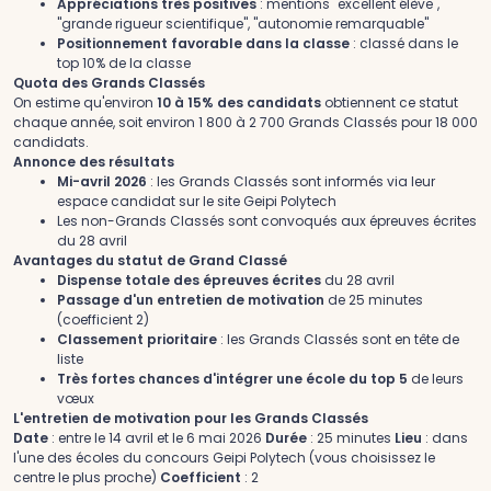
Appréciations très positives
: mentions "excellent élève",
"grande rigueur scientifique", "autonomie remarquable"
Positionnement favorable dans la classe
: classé dans le
top 10% de la classe
Quota des Grands Classés
On estime qu'environ
10 à 15% des candidats
obtiennent ce statut
chaque année, soit environ 1 800 à 2 700 Grands Classés pour 18 000
candidats.
Annonce des résultats
Mi-avril 2026
: les Grands Classés sont informés via leur
espace candidat sur le site Geipi Polytech
Les non-Grands Classés sont convoqués aux épreuves écrites
du 28 avril
Avantages du statut de Grand Classé
Dispense totale des épreuves écrites
du 28 avril
Passage d'un entretien de motivation
de 25 minutes
(coefficient 2)
Classement prioritaire
: les Grands Classés sont en tête de
liste
Très fortes chances d'intégrer une école du top 5
de leurs
vœux
L'entretien de motivation pour les Grands Classés
Date
: entre le 14 avril et le 6 mai 2026
Durée
: 25 minutes
Lieu
: dans
l'une des écoles du concours Geipi Polytech (vous choisissez le
centre le plus proche)
Coefficient
: 2