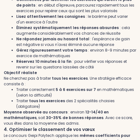
de points
: en début d'épreuve, parcourez rapidement tous les
exercices pour repérer ceux qui sont les plus valorisés
Lisez attentivement les consignes
: le barème peut varier
d'un exercice à l'autre
Éliminez systématiquement les réponses absurdes
: cela
augmente considérablement vos chances de réussite
Ne répondez jamais au hasard total
: l'espérance de gain
est négative si vous n'avez éliminé aucune réponse
Gérez rigoureusement votre temps
: environ 8-9 minutes par
exercice de mathématiques
Réservez 10 minutes à la fin
: pour vérifier vos réponses et
revenir sur les questions laissées de côté
Objectif réaliste
Ne cherchez pas à traiter
tous les exercices
. Une stratégie efficace
consiste à :
Traiter correctement
5 à 6 exercices sur 7
en mathématiques
(selon la difficulté)
Traiter
tous les exercices
des 2 spécialités choisies
(obligatoire)
Moyenne observée au concours
: environ
12-14/40 en
mathématiques
, soit
30-35% de bonnes réponses
. Avec ce score,
vous êtes dans la moyenne des admis.
4. Optimiser le classement de vos vœux
Le concours Geipi Polytech applique les
mêmes coefficients pour