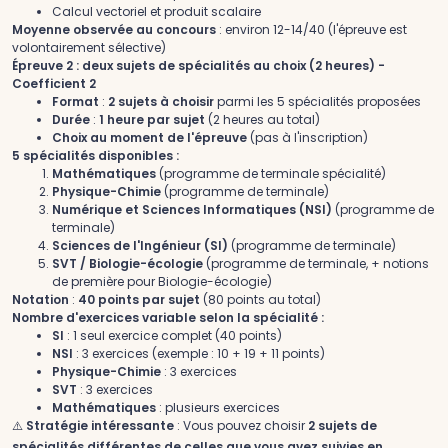
Calcul vectoriel et produit scalaire
Moyenne observée au concours
: environ 12-14/40 (l'épreuve est
volontairement sélective)
Épreuve 2 : deux sujets de spécialités au choix (2 heures) -
Coefficient 2
Format
:
2 sujets à choisir
parmi les 5 spécialités proposées
Durée
:
1 heure par sujet
(2 heures au total)
Choix au moment de l'épreuve
(pas à l'inscription)
5 spécialités disponibles :
Mathématiques
(programme de terminale spécialité)
Physique-Chimie
(programme de terminale)
Numérique et Sciences Informatiques (NSI)
(programme de
terminale)
Sciences de l'Ingénieur (SI)
(programme de terminale)
SVT / Biologie-écologie
(programme de terminale, + notions
de première pour Biologie-écologie)
Notation
:
40 points par sujet
(80 points au total)
Nombre d'exercices variable selon la spécialité :
SI
: 1 seul exercice complet (40 points)
NSI
: 3 exercices (exemple : 10 + 19 + 11 points)
Physique-Chimie
: 3 exercices
SVT
: 3 exercices
Mathématiques
: plusieurs exercices
⚠️
Stratégie intéressante
: Vous pouvez choisir
2 sujets de
spécialités différentes de celles que vous avez suivies en