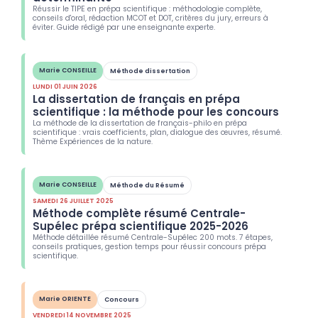
Réussir le TIPE en prépa scientifique : méthodologie complète,
conseils d'oral, rédaction MCOT et DOT, critères du jury, erreurs à
éviter. Guide rédigé par une enseignante experte.
Marie CONSEILLE
Méthode dissertation
LUNDI 01 JUIN 2026
La dissertation de français en prépa
scientifique : la méthode pour les concours
La méthode de la dissertation de français-philo en prépa
scientifique : vrais coefficients, plan, dialogue des œuvres, résumé.
Thème Expériences de la nature.
Marie CONSEILLE
Méthode du Résumé
SAMEDI 26 JUILLET 2025
Méthode complète résumé Centrale-
Supélec prépa scientifique 2025-2026
Méthode détaillée résumé Centrale-Supélec 200 mots. 7 étapes,
conseils pratiques, gestion temps pour réussir concours prépa
scientifique.
Marie ORIENTE
Concours
VENDREDI 14 NOVEMBRE 2025