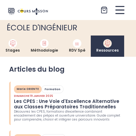
Aller au contenu
ÉCOLE D'INGÉNIEUR
Stages
Méthodologie
RDV Spé
Ressources
Articles du blog
Marie ORIENTE
Formation
DIMANCHE 19 JANVIER 2025
Les CPES : Une Voie d'Excellence Alternative
aux Classes Préparatoires Traditionnelles
Découvrez les CPES, formations d'excellence combinant
encadrement des prépas et ouverture universitaire. Guide complet
pour comprendre, choisir et intégrer ces parcours innovants