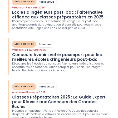
Marie ORIENTE
ParcourSup
VENDREDI 17 JANVIER 2025
Écoles d'ingénieurs post-bac : l'alternative
efficace aux classes préparatoires en 2025
Décryptage des concours et formations d'ingénieurs post-bac :
avantages, admission, préparation et conseils pour réussir votre
orientation vers l'ingénierie sans passer par les CPGE.
Marie ORIENTE
Concours
VENDREDI 24 JANVIER 2025
Concours Avenir : votre passeport pour les
meilleures écoles d'ingénieurs post-bac
Découvrez les 7 écoles du concours Avenir, leurs spécialisations et
opportunités d'alternance. Guide complet pour choisir et intégrer
l'école d'ingénieurs idéale après le bac.
Marie ORIENTE
ParcourSup
MERCREDI 01 JANVIER 2025
Classes Préparatoires 2025 : Le Guide Expert
pour Réussir aux Concours des Grandes
Écoles
Préparez efficacement votre entrée en CPGE avec nos conseils
d'experts. Méthodologie, admission, débouchés : tout pour réussir vos
concours aux grandes écoles.